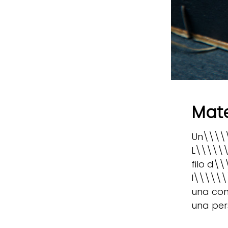
Mate
Un\\\\\
L\\\\\\
filo d\
l\\\\\\
una con
una pers