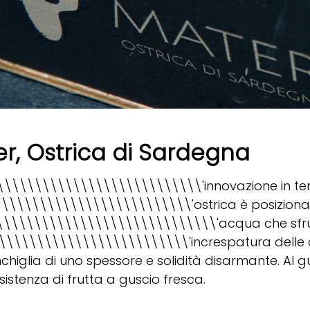
r, Ostrica di Sardegna
\\\\\\\\\\\\\\\\\\\\\\\\\\'innovazione in termi
\\\\\\\\\\\\\\\\\\\\\\\\\'ostrica è posizionata 
\\\\\\\\\\\\\\\\\\\\\\\\\\\\\\'acqua che sfr
\\\\\\\\\\\\\\\\\\\\\\\\\'increspatura delle 
chiglia di uno spessore e solidità disarmante. Al
istenza di frutta a guscio fresca.