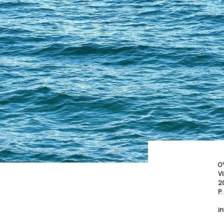
OY
V
2
P
in