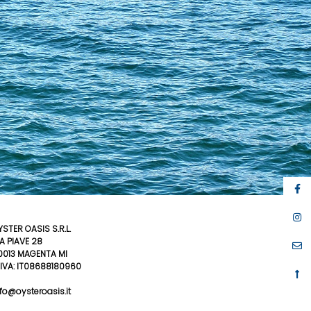
STER OASIS S.R.L.
IA PIAVE 28
0013 MAGENTA MI
. IVA: IT08688180960
fo@oysteroasis.it