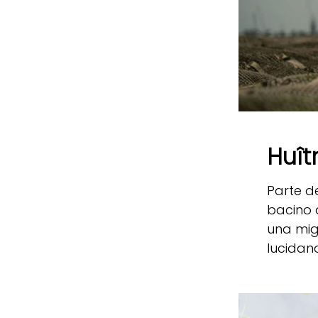
Huît
Parte de
bacino 
una mig
lucidano