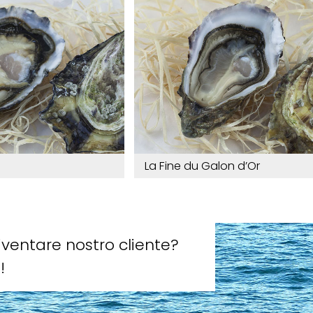
La Fine du Galon d’Or
iventare nostro cliente?
!